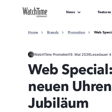
News
Features
Home
Brands
Promotion
Web Speci
WatchTime Promotion
19. Mai 2026
Lesedauer 4
Web Special:
neuen Uhren
Jubiläum