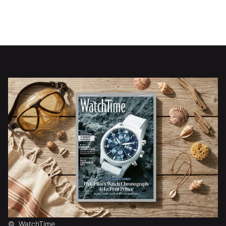
©
WatchTime