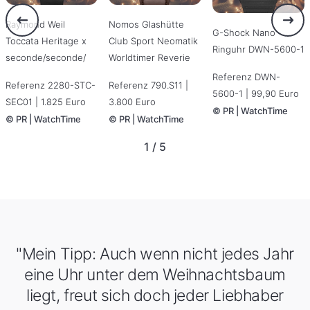
Raymond Weil
Nomos Glashütte
G-Shock Nano
Toccata Heritage x
Club Sport Neomatik
Ringuhr DWN-5600-1
seconde/seconde/
Worldtimer Reverie
Referenz DWN-
Referenz 2280-STC-
Referenz 790.S11 |
5600-1 | 99,90 Euro
SEC01 | 1.825 Euro
3.800 Euro
©
PR | WatchTime
©
PR | WatchTime
©
PR | WatchTime
1 / 5
"Mein Tipp: Auch wenn nicht jedes Jahr
eine Uhr unter dem Weihnachtsbaum
liegt, freut sich doch jeder Liebhaber