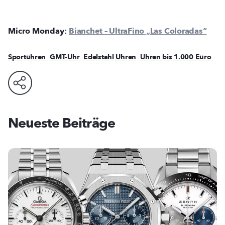
Micro Monday:
Bianchet – UltraFino „Las Coloradas“
Sportuhren
GMT-Uhr
Edelstahl Uhren
Uhren bis 1.000 Euro
Neueste Beiträge