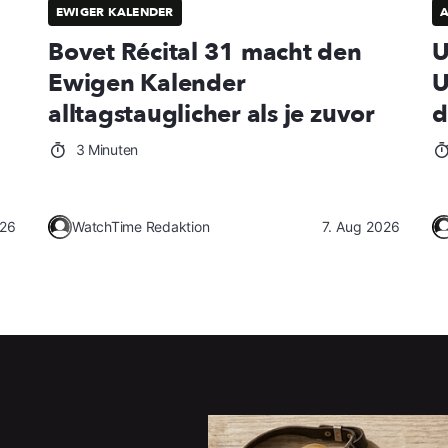
EWIGER KALENDER
Bovet Récital 31 macht den
U
Ewigen Kalender
U
alltagstauglicher als je zuvor
d
3 Minuten
026
WatchTime Redaktion
7. Aug 2026