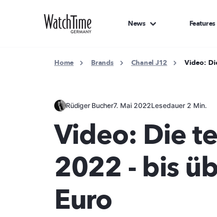
News
Features
Home
Brands
Chanel J12
Video: Di
Rüdiger Bucher
7. Mai 2022
Lesedauer 2 Min.
Video: Die t
2022 - bis üb
Euro