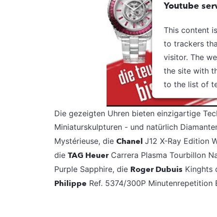
Youtube serv
This content i
to trackers th
visitor. The w
the site with 
to the list of 
Powered 
Die gezeigten Uhren bieten einzigartige Tec
Man
Miniaturskulpturen - und natürlich Diamante
Mystérieuse, die
Chanel
J12 X-Ray Edition W
die
TAG Heuer
Carrera Plasma Tourbillon N
Purple Sapphire, die
Roger Dubuis
Kinghts 
Philippe
Ref. 5374/300P Minutenrepetition E