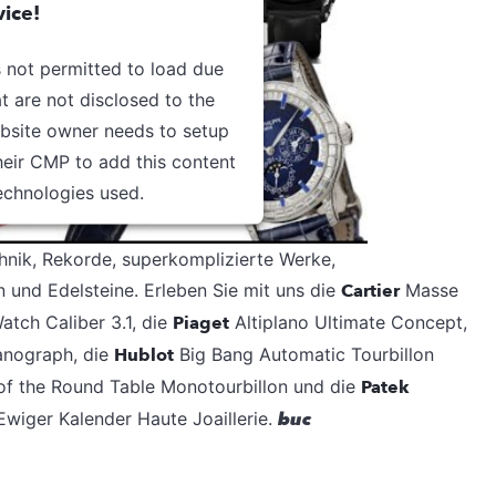
ice!
s not permitted to load due
at are not disclosed to the
ebsite owner needs to setup
their CMP to add this content
technologies used.
Usercentrics Consent
by
hnik, Rekorde, superkomplizierte Werke,
agement Platform
n und Edelsteine. Erleben Sie mit uns die
Cartier
Masse
atch Caliber 3.1, die
Piaget
Altiplano Ultimate Concept,
anograph, die
Hublot
Big Bang Automatic Tourbillon
of the Round Table Monotourbillon und die
Patek
wiger Kalender Haute Joaillerie.
buc