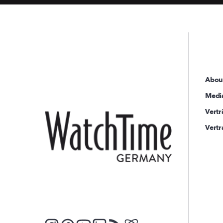
Abou
Medi
Vertr
Vertr