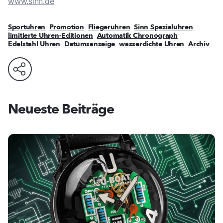
www.sinn.de
Sportuhren
Promotion
Fliegeruhren
Sinn Spezialuhren
limitierte Uhren-Editionen
Automatik Chronograph
Edelstahl Uhren
Datumsanzeige
wasserdichte Uhren
Archiv
Neueste Beiträge