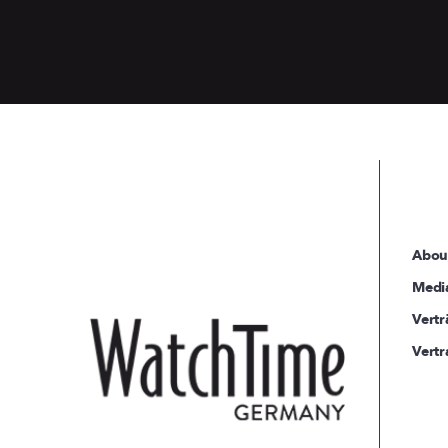
Abou
Medi
Vertr
Vertr