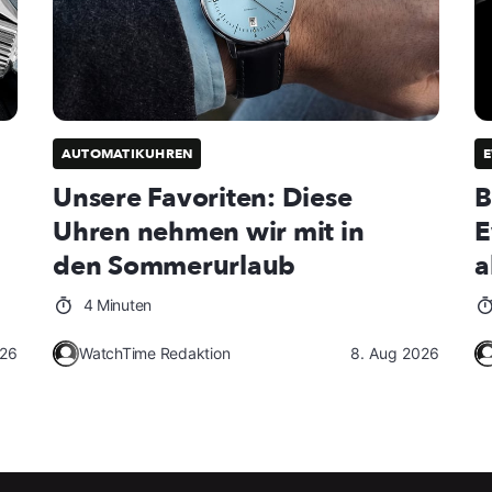
AUTOMATIKUHREN
E
Unsere Favoriten: Diese
B
Uhren nehmen wir mit in
E
den Sommerurlaub
a
4 Minuten
026
WatchTime Redaktion
8. Aug 2026