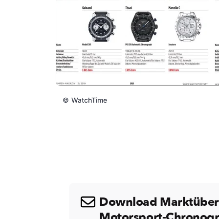
©
WatchTime
Download Marktübers
Motorsport-Chronogr