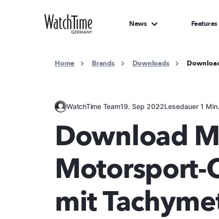
News
Features
Home
Brands
Downloads
Download
WatchTime Team
19. Sep 2022
Lesedauer 1 Min
Download Ma
Motorsport-
mit Tachyme