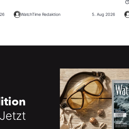
026
WatchTime Redaktion
5. Aug 2026
ition
 Jetzt