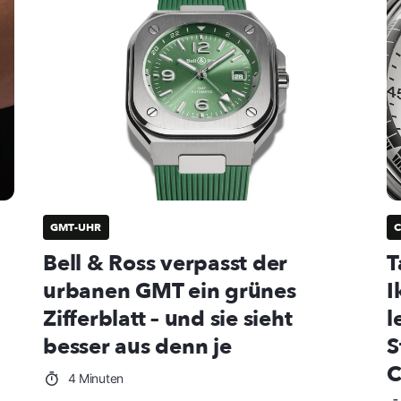
GMT-UHR
Bell & Ross verpasst der
T
urbanen GMT ein grünes
I
Zifferblatt – und sie sieht
l
besser aus denn je
S
C
4 Minuten