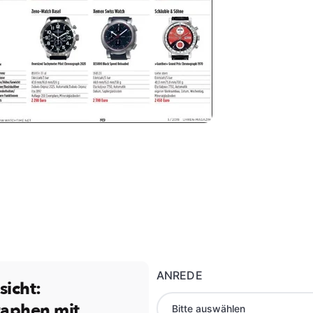
ANREDE
icht:
aphen mit