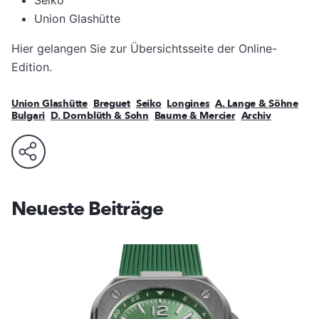
Union Glashütte
Hier gelangen Sie zur Übersichtsseite der Online-
Edition.
Union Glashütte
Breguet
Seiko
Longines
A. Lange & Söhne
Bulgari
D. Dornblüth & Sohn
Baume & Mercier
Archiv
Neueste Beiträge