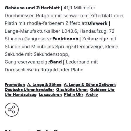
Gehäuse und Zifferblatt |
41,9 Millimeter
Durchmesser, Rotgold mit schwarzem Zifferblatt oder
Platin mit rhodié-farbenem Zifferblatt
Uhrwerk |
Lange-Manufakturkaliber L043.6, Handaufzug, 72
Stunden Gangreserve
Funktionen |
Zeitanzeige mit
Stunde und Minute als Sprungziffernanzeige, kleine
Sekunde mit Sekundenstopp,
Gangreserveanzeige
Band |
Lederband mit
Dornschließe in Rotgold oder Platin
Promotion
A. Lange & Söhne
A. Lange & Söhne Zeitwerk
Deutsche Uhrenhersteller
Glashütte Uhren
Goldene Uhr
Uhr Handaufzug
Luxusuhren
Platin Uhr
Archiv