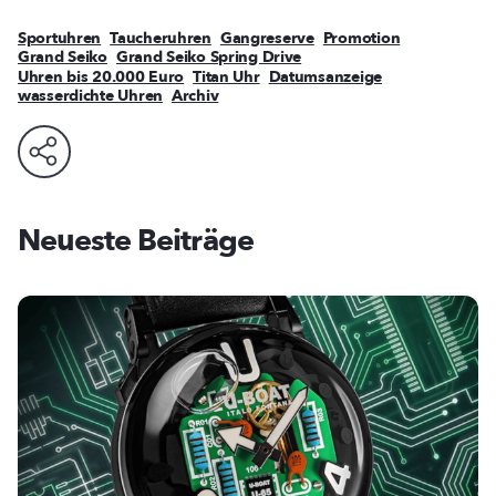
Sportuhren
Taucheruhren
Gangreserve
Promotion
Grand Seiko
Grand Seiko Spring Drive
Uhren bis 20.000 Euro
Titan Uhr
Datumsanzeige
wasserdichte Uhren
Archiv
Neueste Beiträge