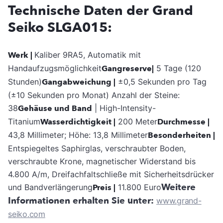
Technische Daten der Grand
Seiko SLGA015:
Werk |
Kaliber 9RA5, Automatik mit
Handaufzugsmöglichkeit
Gangreserve|
5 Tage (120
Stunden)
Gangabweichung |
±0,5 Sekunden pro Tag
(±10 Sekunden pro Monat) Anzahl der Steine:
38
Gehäuse und Band
| High-Intensity-
Titanium
Wasserdichtigkeit |
200 Meter
Durchmesse |
43,8 Millimeter; Höhe: 13,8 Millimeter
Besonderheiten |
Entspiegeltes Saphirglas, verschraubter Boden,
verschraubte Krone, magnetischer Widerstand bis
4.800 A/m, Dreifachfaltschließe mit Sicherheitsdrücker
Weitere
und Bandverlängerung
Preis |
11.800 Euro
Informationen erhalten Sie unter:
www.grand-
seiko.com