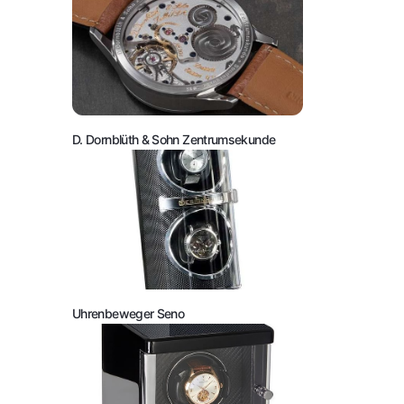
D. Dornblüth & Sohn Zentrumsekunde
Uhrenbeweger Seno