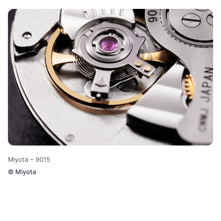
Miyota – 9015
©
Miyota