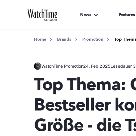
News
Features
Home
Brands
Promotion
Top Thema:
WatchTime Promotion
24. Feb 2025
Lesedauer 3
Top Thema: C
Bestseller k
Größe - die 