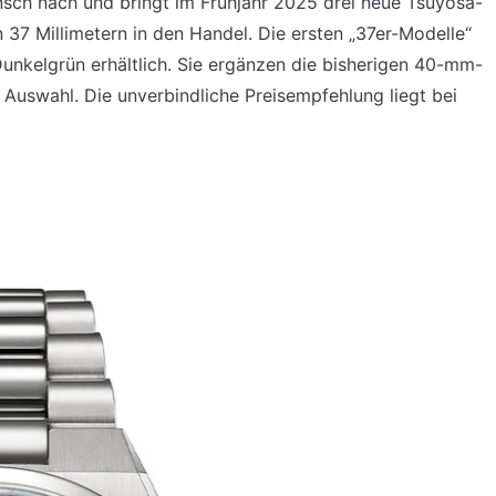
ch nach und bringt im Frühjahr 2025 drei neue Tsuyosa-
7 Millimetern in den Handel. Die ersten „37er-Modelle“
 Dunkelgrün erhältlich. Sie ergänzen die bisherigen 40-mm-
Auswahl. Die unverbindliche Preisempfehlung liegt bei