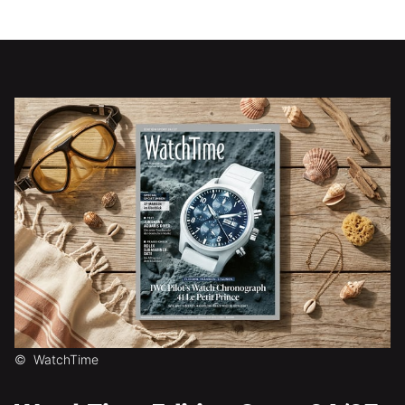
©
WatchTime