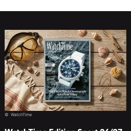
©
WatchTime