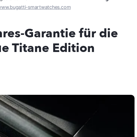
ww.bugatti-smartwatches.com
res-Garantie für die
e Titane Edition