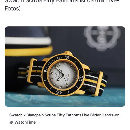
Swatch Scuba Fifty Fathoms ist da (mit Live-
Fotos)
Swatch x Blancpain Scuba Fifty Fathoms Live Bilder Hands-on
©
WatchTime