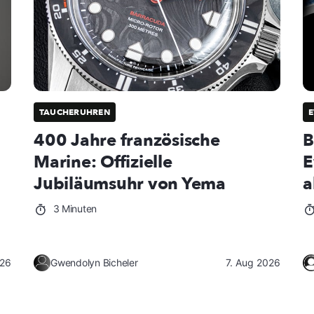
TAUCHERUHREN
E
400 Jahre französische
B
Marine: Offizielle
E
Jubiläumsuhr von Yema
a
3 Minuten
026
Gwendolyn Bicheler
7. Aug 2026