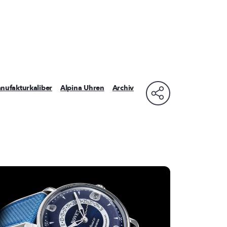
nufakturkaliber
Alpina Uhren
Archiv