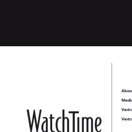
Abou
Medi
Vertr
Vertr