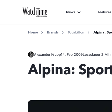
News
Features
Home
Brands
Tourbillon
Alpina: Sp
Alexander Krupp
14. Feb 2009
Lesedauer 2 Min.
Alpina: Sport