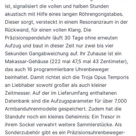
ist, signali­siert die vollen und halben Stunden
akustisch mit Hilfe eines langen Röhrengongstabes.
Dieser sorgt, versteckt in einem Resonanz­raum in der
Rückwand, für einen vollen Klang. Die
Präzisionspendeluhr läuft 30 Tage ohne erneuten
Aufzug und baut in dieser Zeit nur zwei bis vier
Sekunden Gangabweichung auf. Ihr Zuhause ist ein
Makassar-Gehäuse (222 mal 47,5 mal 43 Zentimeter),
das auch 16 programmierbare Uhrenbeweger
beinhaltet. Damit richtet sich die Troja Opus Temporis
an Liebhaber sowohl großer als auch kleiner
Zeitmesser. Auf der im Lieferumfang enthal­tenen
Datenbank sind die Aufzugsparameter für über 7.000
Armbanduhrenmodelle gespei­chert. Zudem hat die
Standuhr noch ein klei­nes Geheimnis: Ein Tresor in
ihrem Sockel verwahrt weitere Sammlerstücke. Als
Sonder­zubehör gibt es ein Präzisionsuhrenbeweger-