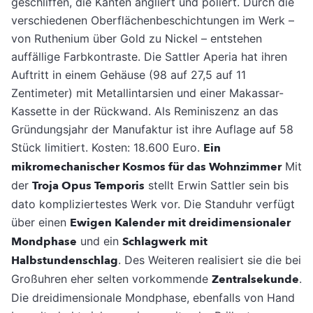
geschliffen, die Kanten angliert und poliert. Durch die
verschiedenen Oberflächenbeschichtungen im Werk –
von Ruthenium über Gold zu Nickel – entstehen
auffällige Farbkontraste. Die Sattler Aperia hat ihren
Auftritt in einem Gehäuse (98 auf 27,5 auf 11
Zentimeter) mit Metall­intarsien und einer Makassar-
Kassette in der Rückwand. Als Reminiszenz an das
Grün­dungsjahr der Manufaktur ist ihre Auflage auf 58
Stück limitiert. Kosten: 18.600 Euro.
Ein
mikromechanischer Kosmos für das Wohnzimmer
Mit
der
Troja Opus Temporis
stellt Erwin Sattler sein bis
dato kompliziertestes Werk vor. Die Standuhr verfügt
über einen
Ewigen Kalender mit dreidimensionaler
Mondphase
und ein
Schlagwerk mit
Halbstundenschlag
. Des Weiteren realisiert sie die bei
Großuhren eher selten vorkommende
Zentralsekunde
.
Die dreidimensionale Mondphase, eben­falls von Hand