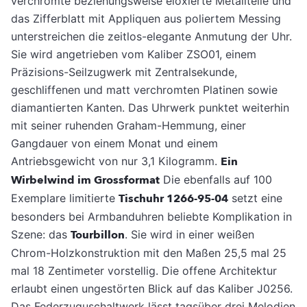
verchrom­te beziehungsweise eloxierte Metallteile und
das Zifferblatt mit Appliquen aus poliertem Messing
unterstreichen die zeitlos-elegante Anmutung der Uhr.
Sie wird angetrieben vom Kaliber ZSO01, einem
Präzisions-Seilzugwerk mit Zentralsekunde,
geschliffenen und matt verchromten Platinen sowie
diamantierten Kanten. Das Uhrwerk punktet weiterhin
mit seiner ruhenden Graham-Hemmung, einer
Gangdauer von einem Monat und einem
Antriebsgewicht von nur 3,1 Kilogramm.
Ein
Wirbelwind im Grossformat
Die ebenfalls auf 100
Exemplare limitierte
Tischuhr 1266-95-04
setzt eine
besonders bei Armbanduhren beliebte Komplikation in
Sze­ne: das
Tourbillon
. Sie wird in einer weißen
Chrom-Holzkonstruktion mit den Maßen 25,5 mal 25
mal 18 Zentimeter vorstellig. Die offe­ne Architektur
erlaubt einen ungestörten Blick auf das Kaliber J0256.
Das Federzugu­schaltwerk lässt tagsüber drei Melodien