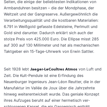
Seiten, die einige der beliebtesten Indikationen von
Armbanduhren besitzen – die der Mondphase, der
Weltzeit und der Gangreserve. Außergewöhnlich die
Verarbeitungsqualität und die kostbaren Ma­terialien:
6.791 in Weißgold gefasste Edelstei­ne, Perlmutt und
Gold sind darunter. Dadurch erklärt sich auch der
stolze Preis von 425.000 Euro. Die Ellipse misst 285
auf 300 auf 130 Millimeter und hat als mechanischen
Takt­geber ein 15-Tage-Uhrwerk von Erwin Sattler.
Seit 1928 lebt
Jaeger-LeCoultres Atmos
von Luft und
Zeit. Die Kult-Pendule ist eine Erfindung des
Neuenburger Ingenieurs Jean-Léon Reutter, die in der
Manufaktur im Vallée de Joux über die Jahrzehnte
hinweg weiter­entwickelt wurde. Das geniale Konzept
ihres Aufzuges beruht auf einer hermetisch ver­
schlossenen Kapsel, die ein Gasgemisch ent­hält.