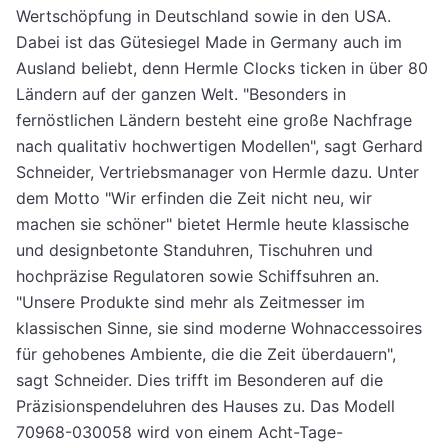
Wertschöpfung in Deutschland sowie in den USA.
Dabei ist das Gütesiegel Made in Germany auch im
Ausland beliebt, denn Hermle Clocks ticken in über 80
Ländern auf der ganzen Welt. "Besonders in
fernöstlichen Ländern besteht eine große Nachfrage
nach qualitativ hochwertigen Modellen", sagt Ger­hard
Schneider, Vertriebsmanager von Herm­le dazu. Unter
dem Motto "Wir erfinden die Zeit nicht neu, wir
machen sie schöner" bietet Hermle heute klassische
und designbetonte Standuhren, Tischuhren und
hochpräzise Re­gulatoren sowie Schiffsuhren an.
"Unsere Pro­dukte sind mehr als Zeitmesser im
klassischen Sinne, sie sind moderne Wohnaccessoires
für gehobenes Ambiente, die die Zeit überdau­ern",
sagt Schneider. Dies trifft im Besonde­ren auf die
Präzisionspendeluhren des Hauses zu. Das Modell
70968-030058 wird von ei­nem Acht-Tage-