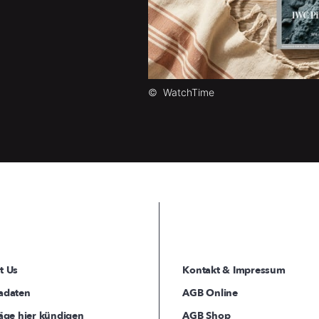
©
WatchTime
t Us
Kontakt & Impressum
adaten
AGB Online
äge hier kündigen
AGB Shop