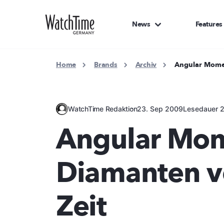
News
Features
Home
Brands
Archiv
Angular Mome
WatchTime Redaktion
23. Sep 2009
Lesedauer 2
Angular Mo
Diamanten v
Zeit