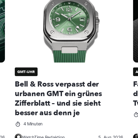
GMT-UHR
Bell & Ross verpasst der
F
urbanen GMT ein grünes
d
Zifferblatt – und sie sieht
T
besser aus denn je
4 Minuten
026
WatchTime Redaktion
5. Aug 2026