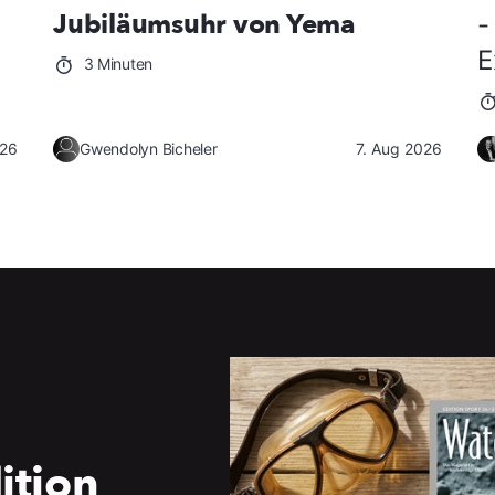
Jubiläumsuhr von Yema
-
E
3 Minuten
026
Gwendolyn Bicheler
7. Aug 2026
ition