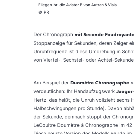
Fliegeruhr: die Aviator B von Autran & Viala
©
PR
Der Chronograph
mit Seconde Foudroyant
Stoppanzeige für Sekunden, deren Zeiger ei
Unruhfrequenz ist diese Umdrehung in Schrit
von Viertel-, Sechstel- oder Achtel-Sekunde
Am Beispiel der
Duomètre Chronographe
v
verdeutlichen: Ihr Handaufzugswerk
Jaeger
Hertz, das heißt, die Unruh vollzieht sech
Halbschwingungen pro Stunde). Davon abhän
der Sekunde, demnach stoppt der Chronograp
LeCoultre Doumètre à Chronographe im 42 M
Diese neuste Version des Modells wurde im 