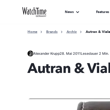
News
Features
Home
Brands
Archiv
Autran & Viala
Alexander Krupp
28. Mai 2011
Lesedauer 2 Min.
Autran & Vial