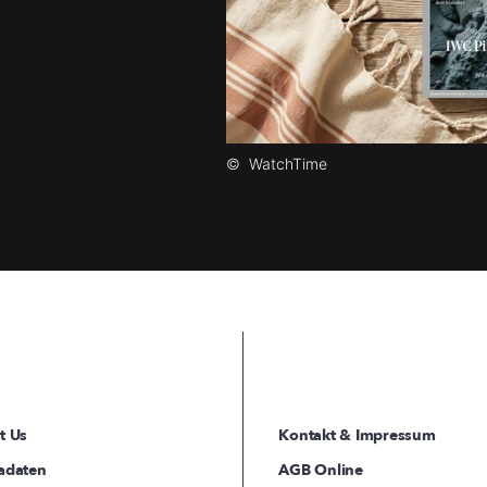
©
WatchTime
t Us
Kontakt & Impressum
adaten
AGB Online