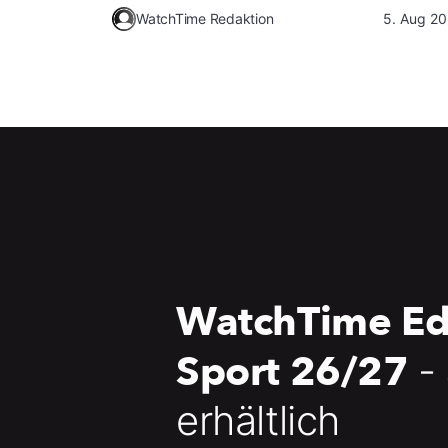
WatchTime Redaktion
5. Aug 2
WatchTime Ed
Sport 26/27
-
erhältlich