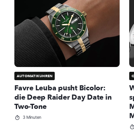
AUTOMATIKUHREN
Favre Leuba pusht Bicolor:
W
die Deep Raider Day Date in
s
Two-Tone
M
M
3 Minuten