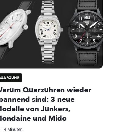
QUARZUHR
arum Quarzuhren wieder
pannend sind: 3 neue
odelle von Junkers,
ondaine und Mido
4 Minuten