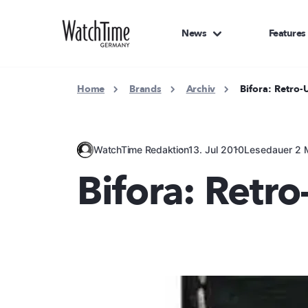
News
Features
Home
Brands
Archiv
Bifora: Retro-
WatchTime Redaktion
13. Jul 2010
Lesedauer 2 
Bifora: Retro