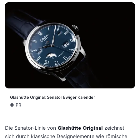
Glashütte Original: Senator Ewiger Kalender
©
PR
Die Senator-Linie von
Glashütte Original
zeichnet
sich durch klassische Designelemente wie römische