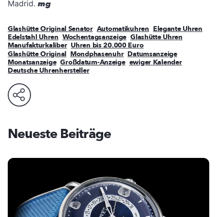
Madrid.
mg
Glashütte Original Senator
Automatikuhren
Elegante Uhren
Edelstahl Uhren
Wochentagsanzeige
Glashütte Uhren
Manufakturkaliber
Uhren bis 20.000 Euro
Glashütte Original
Mondphasenuhr
Datumsanzeige
Monatsanzeige
Großdatum-Anzeige
ewiger Kalender
Deutsche Uhrenhersteller
Neueste Beiträge