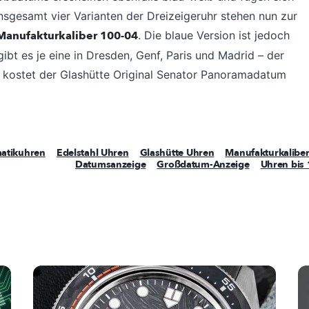
nsgesamt vier Varianten der Dreizeigeruhr stehen nun zur
Manufakturkaliber 100-04
. Die blaue Version ist jedoch
gibt es je eine in Dresden, Genf, Paris und Madrid – der
ro kostet der Glashütte Original Senator Panoramadatum
atikuhren
Edelstahl Uhren
Glashütte Uhren
Manufakturkalibe
Datumsanzeige
Großdatum-Anzeige
Uhren bis