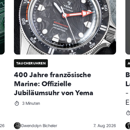
TAUCHERUHREN
400 Jahre französische
B
Marine: Offizielle
L
Jubiläumsuhr von Yema
-
E
3 Minuten
026
Gwendolyn Bicheler
7. Aug 2026