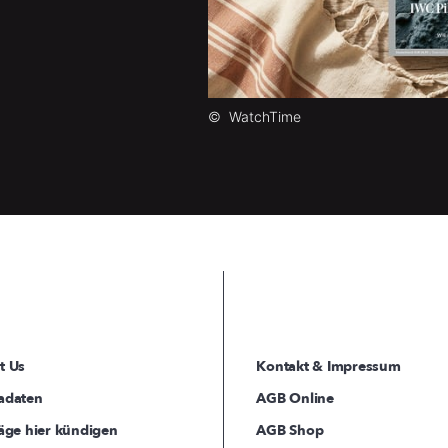
©
WatchTime
t Us
Kontakt & Impressum
adaten
AGB Online
äge hier kündigen
AGB Shop