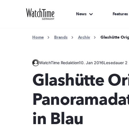
News
Features
Home
Brands
Archiv
Glashütte Ori
WatchTime Redaktion
10. Jan 2016
Lesedauer 2 
Glashütte Or
Panoramada
in Blau