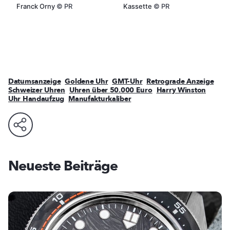
Franck Orny
©
PR
Kassette
©
PR
Datumsanzeige
Goldene Uhr
GMT-Uhr
Retrograde Anzeige
Schweizer Uhren
Uhren über 50.000 Euro
Harry Winston
Uhr Handaufzug
Manufakturkaliber
Neueste Beiträge