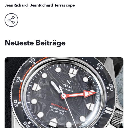
JeanRichard
JeanRichard Terrascope
Neueste Beiträge