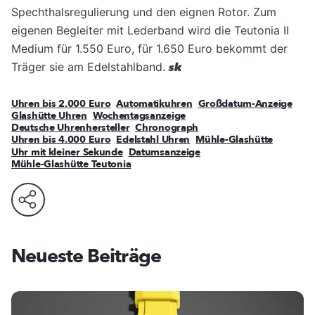
Spechthalsregulierung und den eignen Rotor. Zum
eigenen Begleiter mit Lederband wird die Teutonia II
Medium für 1.550 Euro, für 1.650 Euro bekommt der
Träger sie am Edelstahlband.
sk
Uhren bis 2.000 Euro
Automatikuhren
Großdatum-Anzeige
Glashütte Uhren
Wochentagsanzeige
Deutsche Uhrenhersteller
Chronograph
Uhren bis 4.000 Euro
Edelstahl Uhren
Mühle-Glashütte
Uhr mit kleiner Sekunde
Datumsanzeige
Mühle-Glashütte Teutonia
Neueste Beiträge