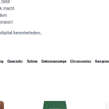
t 1888
rk macht
läum
orsport
digital herunterladen:
ing
Quarzuhr
Tutima
Datumsanzeige
Chronoswiss
Gangres