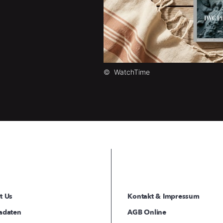
©
WatchTime
t Us
Kontakt & Impressum
adaten
AGB Online