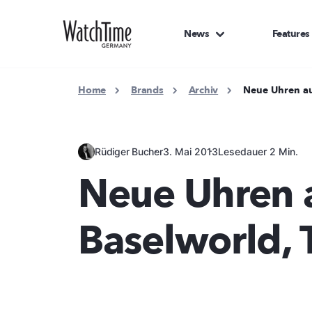
News
Features
Home
Brands
Archiv
Neue Uhren auf
Rüdiger Bucher
3. Mai 2013
Lesedauer 2 Min.
Neue Uhren 
Baselworld, T