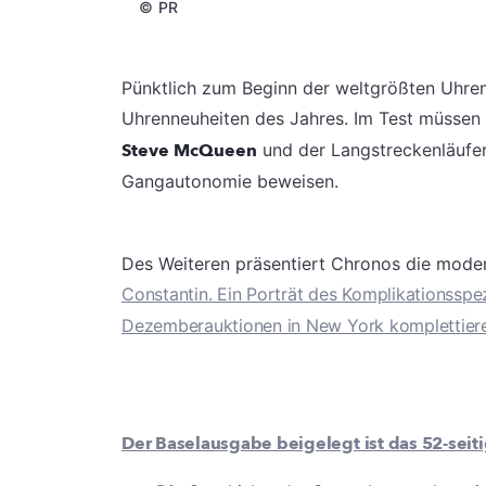
©
PR
Pünktlich zum Beginn der weltgrößten Uhre
Uhrenneuheiten des Jahres. Im Test müssen
Steve McQueen
und der Langstreckenläufe
Gangautonomie beweisen.
Des Weiteren präsentiert Chronos die mode
Constantin. Ein Porträt des Komplikationsspe
Dezemberauktionen in New York komplettier
Der Baselausgabe beigelegt ist das 52-seiti