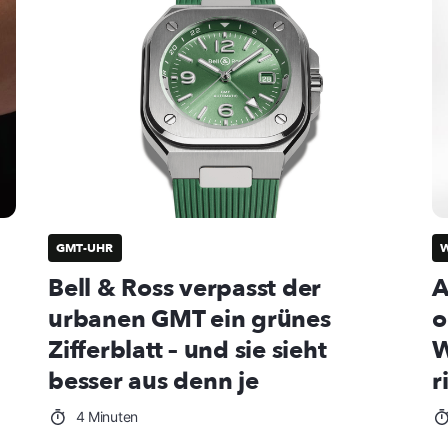
GMT-UHR
W
Bell & Ross verpasst der
A
urbanen GMT ein grünes
o
Zifferblatt – und sie sieht
W
besser aus denn je
r
4 Minuten