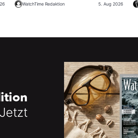
026
WatchTime Redaktion
5. Aug 2026
ition
 Jetzt