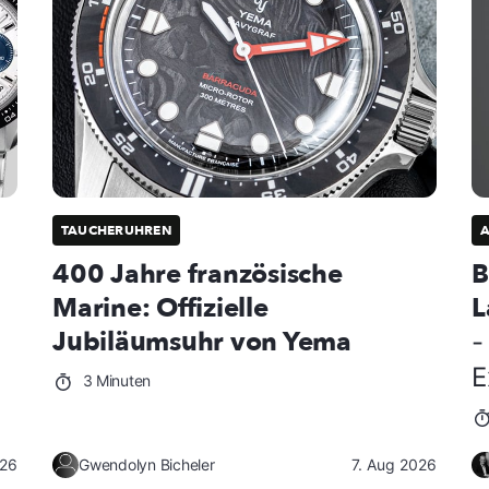
TAUCHERUHREN
400 Jahre französische
B
Marine: Offizielle
L
Jubiläumsuhr von Yema
-
E
3 Minuten
026
Gwendolyn Bicheler
7. Aug 2026