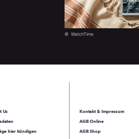
©
WatchTime
t Us
Kontakt & Impressum
adaten
AGB Online
äge hier kündigen
AGB Shop