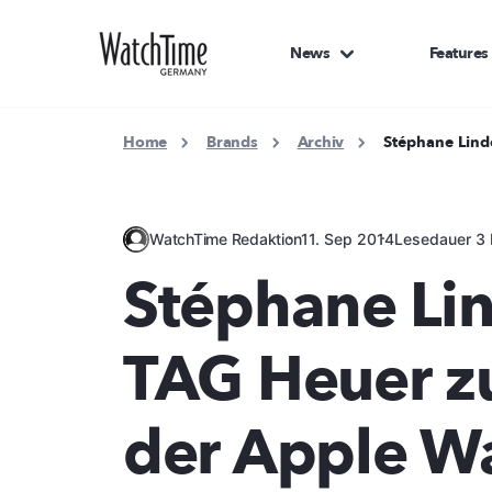
News
Features
Home
Brands
Archiv
Stéphane Lind
WatchTime Redaktion
11. Sep 2014
Lesedauer 3 
Stéphane Li
TAG Heuer zu
der Apple W