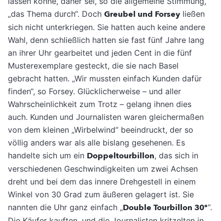
lassen könne, daher sei, so die allgemeine Stimmung,
„das Thema durch“. Doch
Greubel und Forsey
ließen
sich nicht unterkriegen. Sie hatten auch keine andere
Wahl, denn schließlich hatten sie fast fünf Jahre lang
an ihrer Uhr gearbeitet und jeden Cent in die fünf
Musterexemplare gesteckt, die sie nach Basel
gebracht hatten. „Wir mussten einfach Kunden dafür
finden“, so Forsey. Glücklicherweise – und aller
Wahrscheinlichkeit zum Trotz – gelang ihnen dies
auch. Kunden und Journalisten waren gleichermaßen
von dem kleinen „Wirbelwind“ beeindruckt, der so
völlig anders war als alle bislang gesehenen. Es
handelte sich um ein
Doppeltourbillon
, das sich in
verschiedenen Geschwindigkeiten um zwei Achsen
dreht und bei dem das innere Drehgestell in einem
Winkel von 30 Grad zum äußeren gelagert ist. Sie
nannten die Uhr ganz einfach „
Double Tourbillon 30°
“.
Die Käufer kauften, und die Journalisten kritzelten in