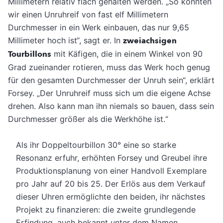
Millimetern relativ flach gehalten werden. „So konnten
wir einen Unruhreif von fast elf Millimetern
Durchmesser in ein Werk einbauen, das nur 9,65
Millimeter hoch ist“, sagt er. In
zweiachsigen
Tourbillons
mit Käfigen, die in einem Winkel von 90
Grad zueinander rotieren, muss das Werk hoch genug
für den gesamten Durchmesser der Unruh sein“, erklärt
Forsey. „Der Unruhreif muss sich um die eigene Achse
drehen. Also kann man ihn niemals so bauen, dass sein
Durchmesser größer als die Werkhöhe ist.“
Als ihr Doppeltourbillon 30° eine so starke
Resonanz erfuhr, erhöhten Forsey und Greubel ihre
Produktionsplanung von einer Handvoll Exemplare
pro Jahr auf 20 bis 25. Der Erlös aus dem Verkauf
dieser Uhren ermöglichte den beiden, ihr nächstes
Projekt zu finanzieren: die zweite grundlegende
Erfindung, auch bekannt unter dem Namen