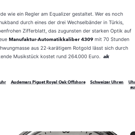
e wie ein Regler am Equalizer gestaltet. Wer es noch
hukband durch eines der drei Wechselbänder in Türkis,
nfrohen Zifferblatt, das zugunsten der starken Optik auf
neue
Manufaktur-Automatikkaliber
4309
mit 70 Stunden
Schwungmasse aus 22-karätigem Rotgold lässt sich durch
kende Musikstück kostet rund 264.000 Euro.
ak
uhr
Audemars Piguet Royal Oak Offshore
Schweizer Uhren
Uh
au