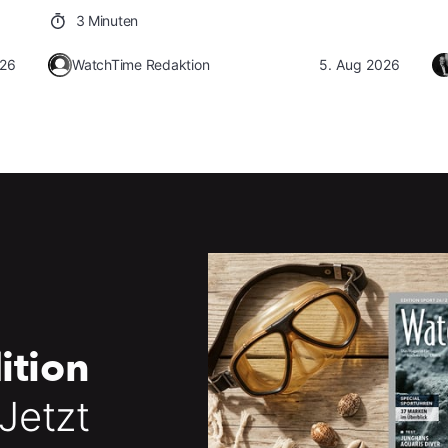
3 Minuten
026
WatchTime Redaktion
5. Aug 2026
ition
 Jetzt