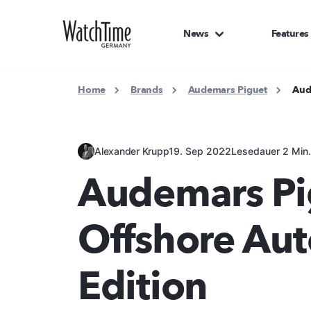
News
Features
Home
Brands
Audemars Piguet
Aud
Alexander Krupp
19. Sep 2022
Lesedauer 2 Min
Audemars Pi
Offshore Au
Edition