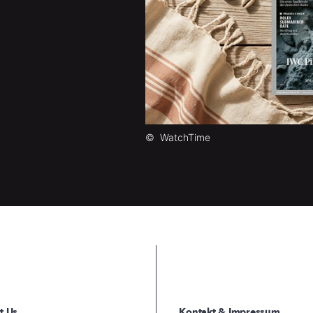
©
WatchTime
t Us
Kontakt & Impressum