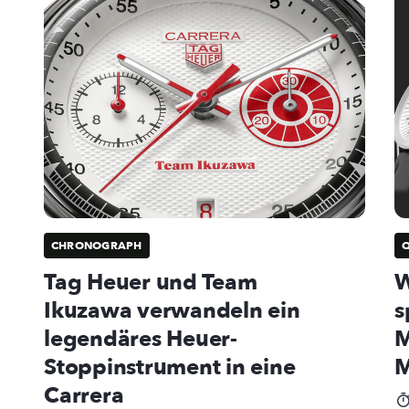
CHRONOGRAPH
Tag Heuer und Team
W
Ikuzawa verwandeln ein
s
legendäres Heuer-
M
Stoppinstrument in eine
M
Carrera