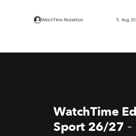
WatchTime Redaktion
5. Aug 2
WatchTime Ed
Sport 26/27
-