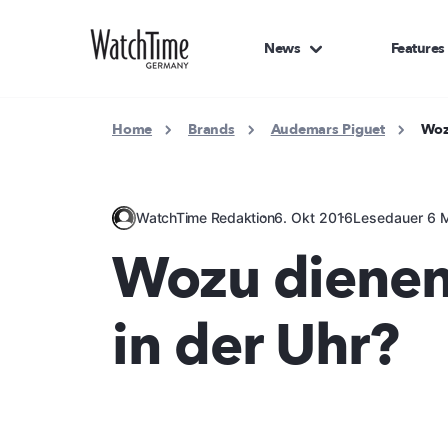
News
Features
Home
Brands
Audemars Piguet
Woz
WatchTime Redaktion
6. Okt 2016
Lesedauer 6 M
Wozu dienen 
in der Uhr?