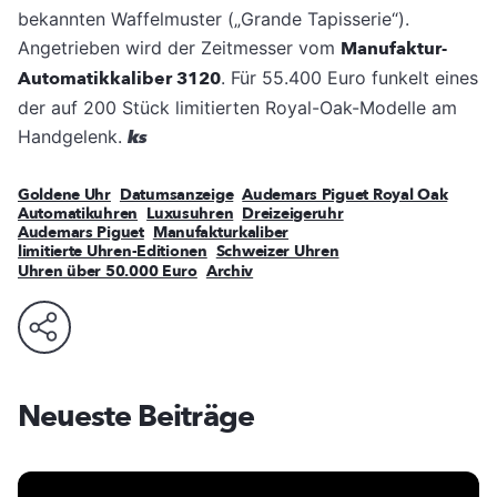
bekannten Waffelmuster („Grande Tapisserie“).
Angetrieben wird der Zeitmesser vom
Manufaktur-
Automatikkaliber 3120
. Für 55.400 Euro funkelt eines
der auf 200 Stück limitierten Royal-Oak-Modelle am
Handgelenk.
ks
Goldene Uhr
Datumsanzeige
Audemars Piguet Royal Oak
Automatikuhren
Luxusuhren
Dreizeigeruhr
Audemars Piguet
Manufakturkaliber
limitierte Uhren-Editionen
Schweizer Uhren
Uhren über 50.000 Euro
Archiv
Neueste Beiträge