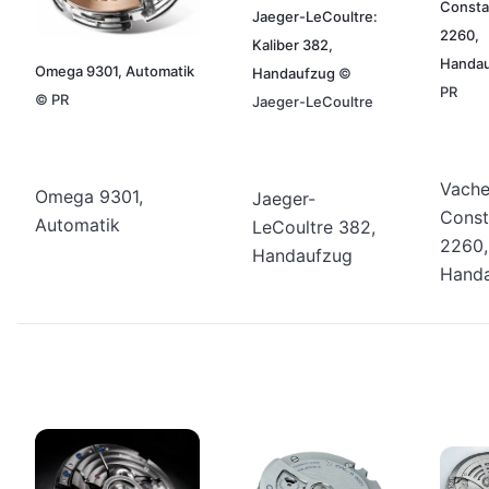
Consta
Jaeger-LeCoultre:
2260,
Kaliber 382,
Handa
Omega 9301, Automatik
Handaufzug
©
PR
©
PR
Jaeger-LeCoultre
Vache
Omega 9301,
Jaeger-
Const
Automatik
LeCoultre 382,
2260,
Handaufzug
Hand