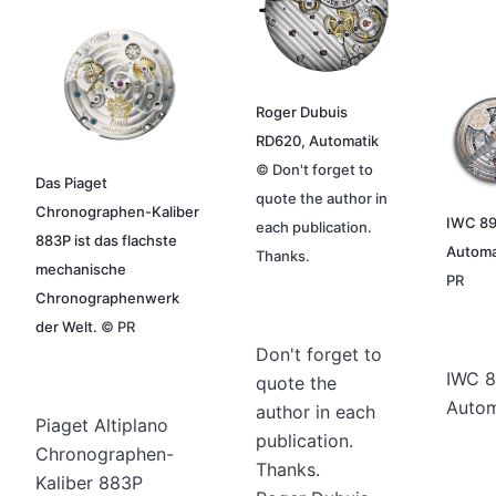
Roger Dubuis
RD620, Automatik
©
Don't forget to
Das Piaget
quote the author in
Chronographen-Kaliber
IWC 89
each publication.
883P ist das flachste
Automa
Thanks.
mechanische
PR
Chronographenwerk
der Welt.
©
PR
Don't forget to
IWC 8
quote the
Autom
author in each
Piaget Altiplano
publication.
Chronographen-
Thanks.
Kaliber 883P