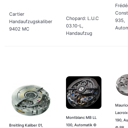
Frédé
Const
Cartier
Chopard: L.U.C
935,
Handaufzugskaliber
03.10-L,
Autom
9402 MC
Handaufzug
Mauric
Lacroi
Montblanc MB LL
190, A
100, Automatik
©
Breitling Kaliber 01,
©
PR