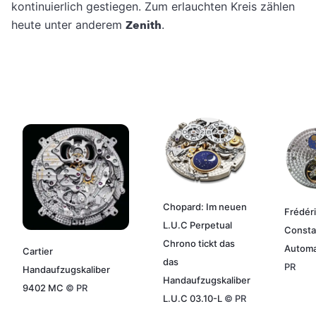
kontinuierlich gestiegen. Zum erlauchten Kreis zählen
heute unter anderem
Zenith
.
Chopard: Im neuen
Frédér
L.U.C Perpetual
Consta
Chrono tickt das
Automa
Cartier
das
PR
Handaufzugskaliber
Handaufzugskaliber
9402 MC
©
PR
L.U.C 03.10-L
©
PR