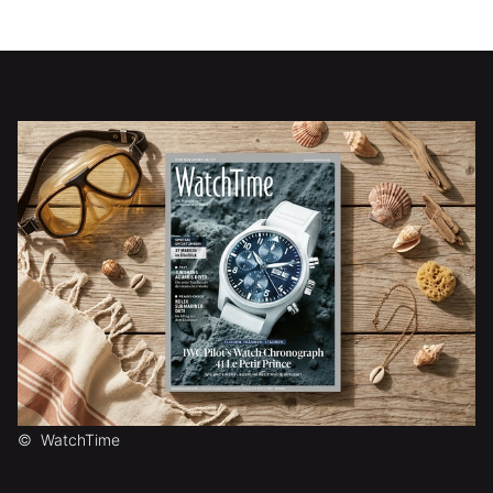
©
WatchTime