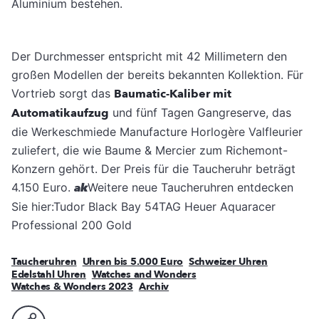
Aluminium bestehen.
Der Durchmesser entspricht mit 42 Millimetern den
großen Modellen der bereits bekannten Kollektion. Für
Vortrieb sorgt das
Baumatic-Kaliber mit
Automatikaufzug
und fünf Tagen Gangreserve, das
die Werkeschmiede Manufacture Horlogère Valfleurier
zuliefert, die wie Baume & Mercier zum Richemont-
Konzern gehört. Der Preis für die Taucheruhr beträgt
4.150 Euro.
ak
Weitere neue Taucheruhren entdecken
Sie hier:Tudor Black Bay 54TAG Heuer Aquaracer
Professional 200 Gold
Taucheruhren
Uhren bis 5.000 Euro
Schweizer Uhren
Edelstahl Uhren
Watches and Wonders
Watches & Wonders 2023
Archiv