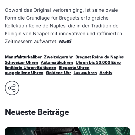
Obwohl das Original verloren ging, ist seine ovale
Form die Grundlage für Breguets erfolgreiche
Kollektion Reine de Naples, die in der Tradition der
Königin von Neapel mit innovativen und raffinierten
Zeitmessern aufwartet.
MaRi
Manufakturkaliber
Zweizeigeruhr
Breguet Reine de Naples
Schweizer Uhren
Automatikuhren
Uhren bis 50.000 Euro
limitierte Uhren-Editionen
Elegante Uhren
ausgefallene Uhren
Goldene Uhr
Luxusuhren
Archiv
Neueste Beiträge