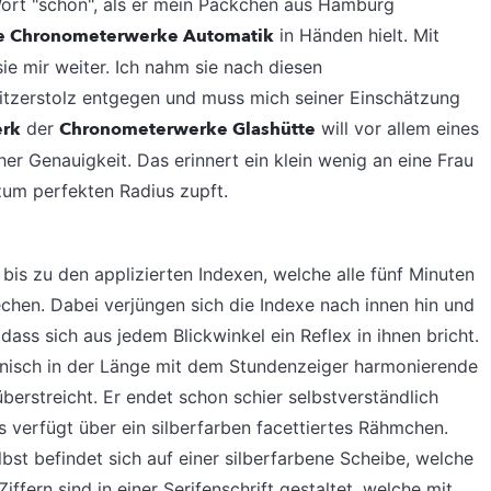
ort "schön", als er mein Päckchen aus Hamburg
 Chronometerwerke Automatik
in Händen hielt. Mit
sie mir weiter. Ich nahm sie nach diesen
itzerstolz entgegen und muss mich seiner Einschätzung
erk
der
Chronometerwerke Glashütte
will vor allem eines
her Genauigkeit. Das erinnert ein klein wenig an eine Frau
zum perfekten Radius zupft.
bis zu den applizierten Indexen, welche alle fünf Minuten
chen. Dabei verjüngen sich die Indexe nach innen hin und
dass sich aus jedem Blickwinkel ein Reflex in ihnen bricht.
nisch in der Länge mit dem Stundenzeiger harmonierende
überstreicht. Er endet schon schier selbstverständlich
 verfügt über ein silberfarben facettiertes Rähmchen.
st befindet sich auf einer silberfarbene Scheibe, welche
iffern sind in einer Serifenschrift gestaltet, welche mit