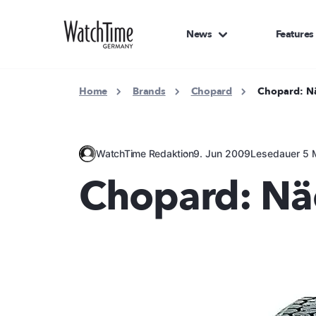
News
Features
Home
Brands
Chopard
Chopard: N
WatchTime Redaktion
9. Jun 2009
Lesedauer 5 
Chopard: Nä