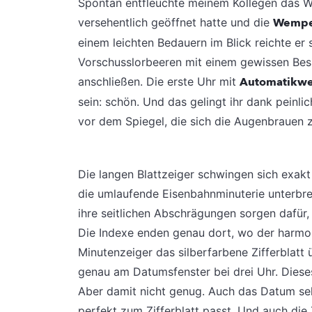
Spontan entfleuchte meinem Kollegen das W
versehentlich geöffnet hatte und die
Wempe
einem leichten Bedauern im Blick reichte er 
Vorschusslorbeeren mit einem gewissen Bes
anschließen. Die erste Uhr mit
Automatikw
sein: schön. Und das gelingt ihr dank peinlic
vor dem Spiegel, die sich die Augenbrauen 
Die langen Blattzeiger schwingen sich exakt 
die umlaufende Eisenbahnminuterie unterbre
ihre seitlichen Abschrägungen sorgen dafür, 
Die Indexe enden genau dort, wo der harmo
Minutenzeiger das silberfarbene Zifferblatt 
genau am Datumsfenster bei drei Uhr. Dieses
Aber damit nicht genug. Auch das Datum selb
perfekt zum Zifferblatt passt. Und auch die Z