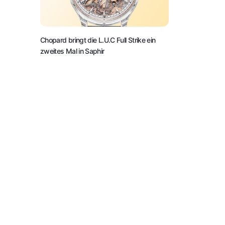
Chopard bringt die L.U.C Full Strike ein
zweites Mal in Saphir