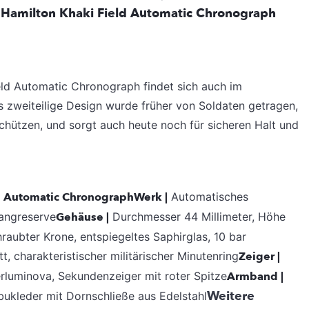
r
Hamilton
Khaki Field Automatic Chronograph
eld Automatic Chronograph findet sich auch im
zweiteilige Design wurde früher von Soldaten getragen,
hützen, und sorgt auch heute noch für sicheren Halt und
ld Automatic Chronograph
Werk |
Automatisches
angreserve
Gehäuse |
Durchmesser 44 Millimeter, Höhe
hraubter Krone, entspiegeltes Saphirglas, 10 bar
t, charakteristischer militärischer Minutenring
Zeiger |
rluminova, Sekundenzeiger mit roter Spitze
Armband |
Weitere
ukleder mit Dornschließe aus Edelstahl