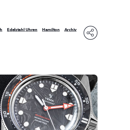
ph
Edelstahl Uhren
Hamilton
Archiv