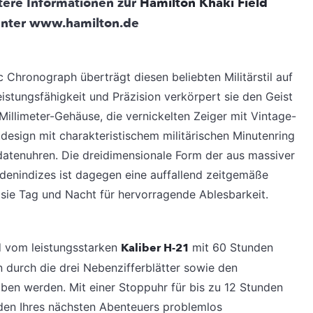
tere Informationen zur
Hamilton
Khaki Field
 unter www.hamilton.de
 Chronograph überträgt diesen beliebten Militärstil auf
stungsfähigkeit und Präzision verkörpert sie den Geist
Millimeter-Gehäuse, die vernickelten Zeiger mit Vintage-
design mit charakteristischem militärischen Minutenring
atenuhren. Die dreidimensionale Form der aus massiver
enindizes ist dagegen eine auffallend zeitgemäße
 sie Tag und Nacht für hervorragende Ablesbarkeit.
d vom leistungsstarken
Kaliber H-21
mit 60 Stunden
 durch die drei Nebenzifferblätter sowie den
ben werden. Mit einer Stoppuhr für bis zu 12 Stunden
den Ihres nächsten Abenteuers problemlos