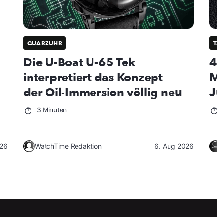
QUARZUHR
Die U-Boat U-65 Tek
4
interpretiert das Konzept
M
der Oil-Immersion völlig neu
J
3 Minuten
026
WatchTime Redaktion
6. Aug 2026