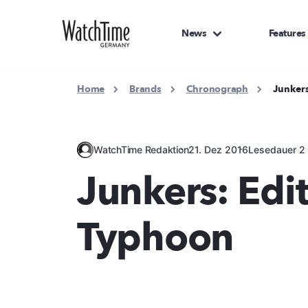
News
Features
Home
Brands
Chronograph
Junkers
WatchTime Redaktion
21. Dez 2016
Lesedauer 2 
Junkers: Edi
Typhoon