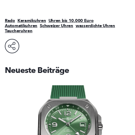
Rado
Keramikuhren
Uhren bis 10.000 Euro
Automatikuhren
Schweizer Uhren
wasserdichte Uhren
Taucheruhren
Neueste Beiträge