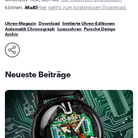
können.
MaRi
Hier geht’s zum kostenlosen Download.
Uhren-Magazin
Download
limitierte Uhren-Editionen
Automatik Chronograph
Luxusuhren
Porsche Design
Archiv
Neueste Beiträge