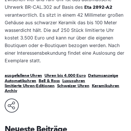
Uhrwerk BR-CAL.302 auf Basis des
Eta 2892-A2
verantwortlich. Es sitzt in einem 42 Millimeter großen
Gehäuse aus schwarzer Keramik das bis 100 Meter
wasserdicht hält. Die auf 250 Stück limitierte Uhr
kostet 3.500 Euro und kann nur über die eigenen
Boutiquen oder e-Boutiquen bezogen werden. Nach
einer Interessensbekundung findet eine Auslosung der
Exemplare statt.
ausgefallene Uhren
Uhren bis 4.000 Euro
Datumsanzeige
Automatikuhren
Bell & Ross
Luxusuhren
limitierte Uhren-Editionen
Schweizer Uhren
Keramikuhren
Archiv
Neueste Beiträge