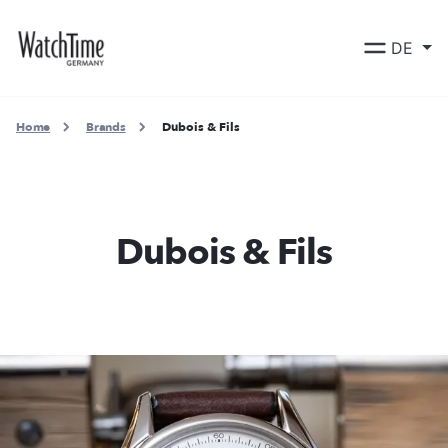
DE
Home
Brands
Dubois & Fils
Dubois & Fils