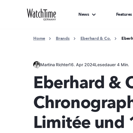
News
Features
Home
Brands
Eberhard & Co.
Eberh
Martina Richter
16. Apr 2024
Lesedauer 4 Min.
Eberhard & 
Chronograph
Limitée und