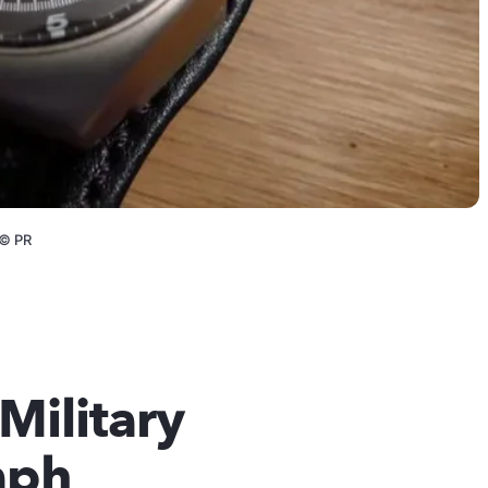
©
PR
 Military
aph