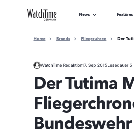
News
Features
Home
Brands
Fliegeruhren
Der Tut
WatchTime Redaktion
17. Sep 2015
Lesedauer 5 
Der Tutima Mi
Fliegerchron
Bundeswehr