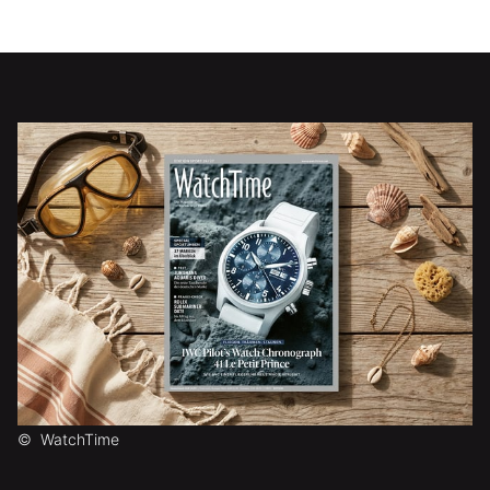
©
WatchTime