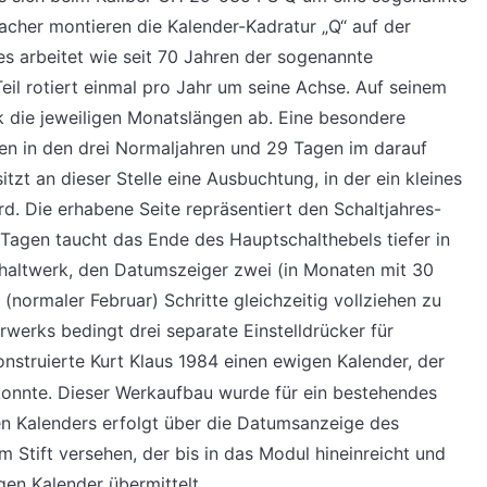
acher montieren die Kalender-Kadratur „Q“ auf der
s arbeitet wie seit 70 Jahren der sogenannte
eil rotiert einmal pro Jahr um seine Achse. Auf seinem
 die jeweiligen Monatslängen ab. Eine besondere
en in den drei Normaljahren und 29 Tagen im darauf
zt an dieser Stelle eine Ausbuchtung, in der ein kleines
. Die erhabene Seite repräsentiert den Schaltjahres-
1 Tagen taucht das Ende des Hauptschalthebels tiefer in
haltwerk, den Datumszeiger zwei (in Monaten mit 30
 (normaler Februar) Schritte gleichzeitig vollziehen zu
rwerks bedingt drei separate Einstelldrücker für
nstruierte Kurt Klaus 1984 einen ewigen Kalender, der
konnte. Dieser Werkaufbau wurde für ein bestehendes
en Kalenders erfolgt über die Datumsanzeige des
 Stift versehen, der bis in das Modul hineinreicht und
en Kalender übermittelt.