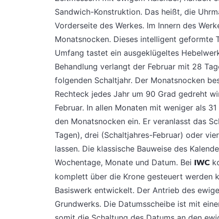
Sandwich-Konstruktion. Das heißt, die Uhrm
Vorderseite des Werkes. Im Innern des Werke
Monatsnocken. Dieses intelligent geformte T
Umfang tastet ein ausgeklügeltes Hebelwerk
Behandlung verlangt der Februar mit 28 Tag
folgenden Schaltjahr. Der Monatsnocken besit
Rechteck jedes Jahr um 90 Grad gedreht wird
Februar. In allen Monaten mit weniger als 3
den Monatsnocken ein. Er veranlasst das Sc
Tagen), drei (Schaltjahres-Februar) oder vier
lassen. Die klassische Bauweise des Kalende
Wochentage, Monate und Datum. Bei
IWC
ko
komplett über die Krone gesteuert werden 
Basiswerk entwickelt. Der Antrieb des ewig
Grundwerks. Die Datumsscheibe ist mit einem
somit die Schaltung des Datums an den ewig