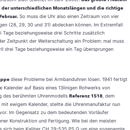
 der unterschiedlichen Monatslängen und die richtige
Februar.
So muss die Uhr also einen Zeitraum von vier
ngen (28, 29, 30 und 31) abdecken können. Im Extremfall
 Tage beziehungsweise drei Schritte zusätzlich
er Zeitpunkt der Weiterschaltung ein Problem: mal muss
il drei Tage beziehungsweise ein Tag übersprungen
lippe
diese Probleme bei Armbanduhren lösen. 1941 fertigt
 Kalender auf Basis eines 13linigen Rohwerks von
ung des berühmten Uhrenmodells
Referenz 1518
, dem
mit ewigem Kalender, stellte die Uhrenmanufaktur nun
vor. Im Gegensatz zu dem bedeutenden Vorläufer
er Konstruktion und Fertigung. Wie bei den meisten
es sich beim Kaliber CH 29-535 PS Q um eine sogenannte