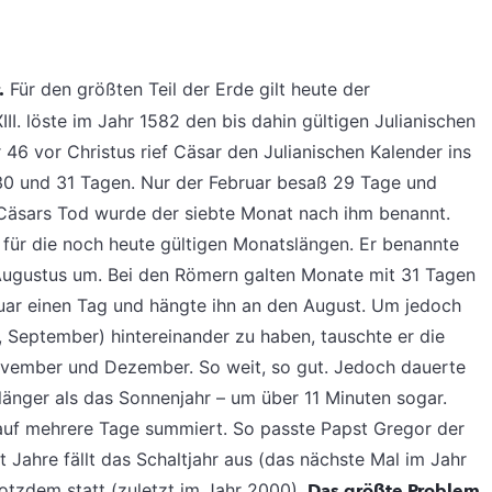
.
Für den größten Teil der Erde gilt heute der
II. löste im Jahr 1582 den bis dahin gültigen Julianischen
 46 vor Christus rief Cäsar den Julianischen Kalender ins
0 und 31 Tagen. Nur der Februar besaß 29 Tage und
h Cäsars Tod wurde der siebte Monat nach ihm benannt.
 für die noch heute gültigen Monatslängen. Er benannte
Augustus um. Bei den Römern galten Monate mit 31 Tagen
ar einen Tag und hängte ihn an den August. Um jedoch
t, September) hintereinander zu haben, tauschte er die
ember und Dezember. So weit, so gut. Jedoch dauerte
 länger als das Sonnenjahr – um über 11 Minuten sogar.
auf mehrere Tage summiert. So passte Papst Gregor der
t Jahre fällt das Schaltjahr aus (das nächste Mal im Jahr
rotzdem statt (zuletzt im Jahr 2000).
Das größte Problem