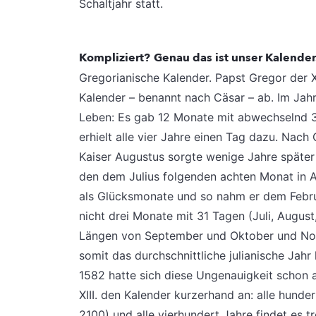
Schaltjahr statt.
Kompliziert?
Genau das ist unser Kalender
Gregorianische Kalender. Papst Gregor der XI
Kalender – benannt nach Cäsar – ab. Im Jahr
Leben: Es gab 12 Monate mit abwechselnd 3
erhielt alle vier Jahre einen Tag dazu. Nac
Kaiser Augustus sorgte wenige Jahre später
den dem Julius folgenden achten Monat in 
als Glücksmonate und so nahm er dem Febru
nicht drei Monate mit 31 Tagen (Juli, Augus
Längen von September und Oktober und Nov
somit das durchschnittliche julianische Jahr
1582 hatte sich diese Ungenauigkeit schon 
XIII. den Kalender kurzerhand an: alle hunder
2100) und alle vierhundert Jahre findet es t