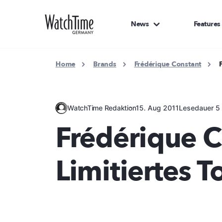
News
Features
Home
Brands
Frédérique Constant
WatchTime Redaktion
15. Aug 2011
Lesedauer 5 
Frédérique C
Limitiertes T