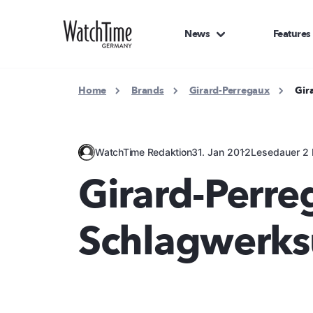
News
Features
Home
Brands
Girard-Perregaux
Gir
WatchTime Redaktion
31. Jan 2012
Lesedauer 2 
Girard-Perre
Schlagwerks