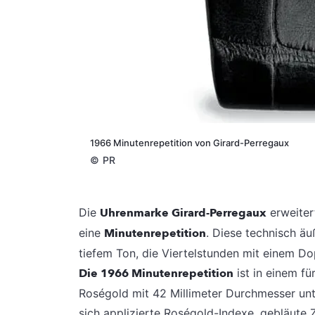
1966 Minutenrepetition von Girard-Perregaux
©
PR
Die
Uhrenmarke Girard-Perregaux
erweiter
eine
Minutenrepetition
. Diese technisch äu
tiefem Ton, die Viertelstunden mit einem D
Die 1966 Minutenrepetition
ist in einem fü
Roségold mit 42 Millimeter Durchmesser unte
sich applizierte Roségold-Indexe, gebläute 