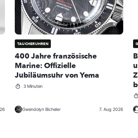
TAUCHERUHREN
400 Jahre französische
B
Marine: Offizielle
u
Jubiläumsuhr von Yema
Z
b
3 Minuten
026
Gwendolyn Bicheler
7. Aug 2026