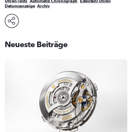
Uhren-Tests
Automatik Chronograph
Edelstahl Uhren
Datumsanzeige
Archiv
Neueste Beiträge